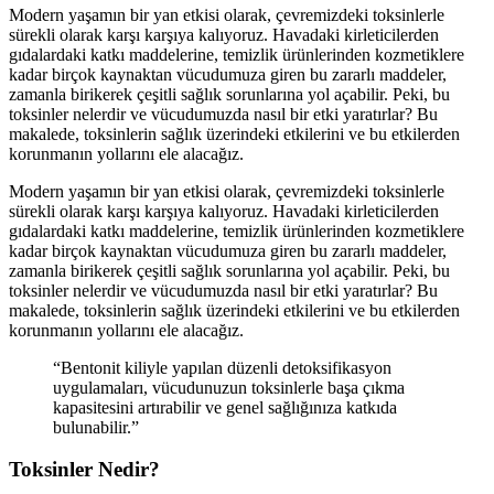
Modern yaşamın bir yan etkisi olarak, çevremizdeki toksinlerle
sürekli olarak karşı karşıya kalıyoruz. Havadaki kirleticilerden
gıdalardaki katkı maddelerine, temizlik ürünlerinden kozmetiklere
kadar birçok kaynaktan vücudumuza giren bu zararlı maddeler,
zamanla birikerek çeşitli sağlık sorunlarına yol açabilir. Peki, bu
toksinler nelerdir ve vücudumuzda nasıl bir etki yaratırlar? Bu
makalede, toksinlerin sağlık üzerindeki etkilerini ve bu etkilerden
korunmanın yollarını ele alacağız.
Modern yaşamın bir yan etkisi olarak, çevremizdeki toksinlerle
sürekli olarak karşı karşıya kalıyoruz. Havadaki kirleticilerden
gıdalardaki katkı maddelerine, temizlik ürünlerinden kozmetiklere
kadar birçok kaynaktan vücudumuza giren bu zararlı maddeler,
zamanla birikerek çeşitli sağlık sorunlarına yol açabilir. Peki, bu
toksinler nelerdir ve vücudumuzda nasıl bir etki yaratırlar? Bu
makalede, toksinlerin sağlık üzerindeki etkilerini ve bu etkilerden
korunmanın yollarını ele alacağız.
“Bentonit kiliyle yapılan düzenli detoksifikasyon
uygulamaları, vücudunuzun toksinlerle başa çıkma
kapasitesini artırabilir ve genel sağlığınıza katkıda
bulunabilir.”
Toksinler Nedir?