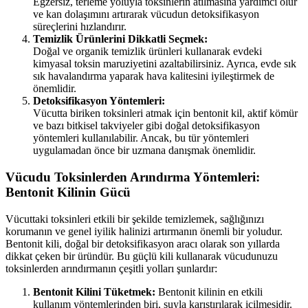
Egzersiz, terleme yoluyla toksinlerin atılmasına yardımcı olur
ve kan dolaşımını artırarak vücudun detoksifikasyon
süreçlerini hızlandırır.
Temizlik Ürünlerini Dikkatli Seçmek:
Doğal ve organik temizlik ürünleri kullanarak evdeki
kimyasal toksin maruziyetini azaltabilirsiniz. Ayrıca, evde sık
sık havalandırma yaparak hava kalitesini iyileştirmek de
önemlidir.
Detoksifikasyon Yöntemleri:
Vücutta biriken toksinleri atmak için bentonit kil, aktif kömür
ve bazı bitkisel takviyeler gibi doğal detoksifikasyon
yöntemleri kullanılabilir. Ancak, bu tür yöntemleri
uygulamadan önce bir uzmana danışmak önemlidir.
Vücudu Toksinlerden Arındırma Yöntemleri:
Bentonit Kilinin Gücü
Vücuttaki toksinleri etkili bir şekilde temizlemek, sağlığınızı
korumanın ve genel iyilik halinizi artırmanın önemli bir yoludur.
Bentonit kili, doğal bir detoksifikasyon aracı olarak son yıllarda
dikkat çeken bir üründür. Bu güçlü kili kullanarak vücudunuzu
toksinlerden arındırmanın çeşitli yolları şunlardır:
Bentonit Kilini Tüketmek:
Bentonit kilinin en etkili
kullanım yöntemlerinden biri, suyla karıştırılarak içilmesidir.