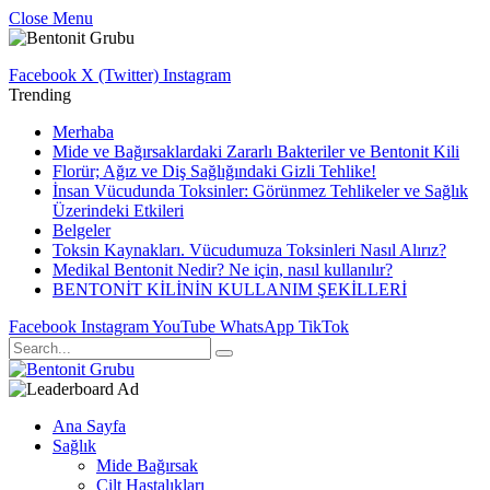
Close Menu
Facebook
X (Twitter)
Instagram
Trending
Merhaba
Mide ve Bağırsaklardaki Zararlı Bakteriler ve Bentonit Kili
Florür; Ağız ve Diş Sağlığındaki Gizli Tehlike!
İnsan Vücudunda Toksinler: Görünmez Tehlikeler ve Sağlık
Üzerindeki Etkileri
Belgeler
Toksin Kaynakları. Vücudumuza Toksinleri Nasıl Alırız?
Medikal Bentonit Nedir? Ne için, nasıl kullanılır?
BENTONİT KİLİNİN KULLANIM ŞEKİLLERİ
Facebook
Instagram
YouTube
WhatsApp
TikTok
Ana Sayfa
Sağlık
Mide Bağırsak
Cilt Hastalıkları