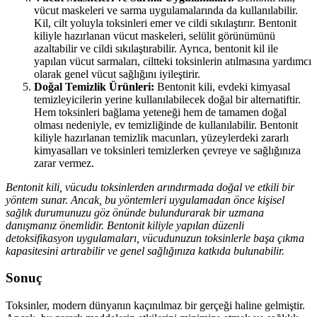
vücut maskeleri ve sarma uygulamalarında da kullanılabilir.
Kil, cilt yoluyla toksinleri emer ve cildi sıkılaştırır. Bentonit
kiliyle hazırlanan vücut maskeleri, selülit görünümünü
azaltabilir ve cildi sıkılaştırabilir. Ayrıca, bentonit kil ile
yapılan vücut sarmaları, ciltteki toksinlerin atılmasına yardımcı
olarak genel vücut sağlığını iyileştirir.
Doğal Temizlik Ürünleri:
Bentonit kili, evdeki kimyasal
temizleyicilerin yerine kullanılabilecek doğal bir alternatiftir.
Hem toksinleri bağlama yeteneği hem de tamamen doğal
olması nedeniyle, ev temizliğinde de kullanılabilir. Bentonit
kiliyle hazırlanan temizlik macunları, yüzeylerdeki zararlı
kimyasalları ve toksinleri temizlerken çevreye ve sağlığınıza
zarar vermez.
Bentonit kili, vücudu toksinlerden arındırmada doğal ve etkili bir
yöntem sunar. Ancak, bu yöntemleri uygulamadan önce kişisel
sağlık durumunuzu göz önünde bulundurarak bir uzmana
danışmanız önemlidir. Bentonit kiliyle yapılan düzenli
detoksifikasyon uygulamaları, vücudunuzun toksinlerle başa çıkma
kapasitesini artırabilir ve genel sağlığınıza katkıda bulunabilir.
Sonuç
Toksinler, modern dünyanın kaçınılmaz bir gerçeği haline gelmiştir.