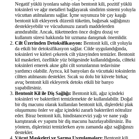
Negatif yüklü iyonlara sahip olan bentonit kili, pozitif yüklü
toksinleri ve ağır metalleri bağlayarak sindirim sistemi yoluyla
vücuttan atılmalarını sağlar. İçme suyunuza bir çay kaşığı
bentonit kili ekleyerek düzenli tüketim, bağırsak sağlığınızı
destekleyebilir ve vücudunuzu zararlı maddelerden
arındırabilir. Ancak, tüketmeden önce doğru dozaj ve
kullanım süresi hakkında bir uzmana danışmak önemlidir.
Cilt Üzerinden Detoksifikasyon:
Bentonit kili, cilt yoluyla
da etkili bir detoksifikasyon sağlar. Cilde uygulandığında,
toksinleri ve kirleri çekerek cilt yüzeyinden temizler. Bentonit
kil maskeleri, özellikle yüz bölgesinde kullanıldığında, ciltteki
toksinleri emerek akne gibi cilt sorunlarının tedavisine
yardımcı olabilir. Ayrıca, kil banyoları da vücuttaki toksinlerin
ciltten atılmasını destekler. Sıcak su dolu bir küvete birkaç
avuç bentonit kili ekleyerek detoks etkili bir banyo
yapabilirsiniz.
Bentonit Kil ile Diş Sağlığı:
Bentonit kili, ağız içindeki
toksinleri ve bakterileri temizlemekte de kullanılabilir. Doğal
bir diş macunu olarak kullanılan bentonit kili, dişlerdeki plak
oluşumunu önler ve ağız içindeki zararlı bakterileri nötralize
eder. Biraz bentonit kili, hindistancevizi yağı ve nane yağı
karıştırarak ev yapımı bir diş macunu hazırlayabilirsiniz. Bu
yöntem, dişlerinizi temizlerken aynı zamanda ağız sağlığınızı
destekler.
Vücut Maskeleri ve Sarma Uygulamaları:
Bentonit kili,