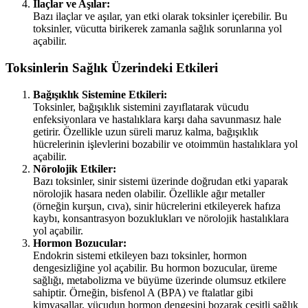
İlaçlar ve Aşılar:
Bazı ilaçlar ve aşılar, yan etki olarak toksinler içerebilir. Bu
toksinler, vücutta birikerek zamanla sağlık sorunlarına yol
açabilir.
Toksinlerin Sağlık Üzerindeki Etkileri
Bağışıklık Sistemine Etkileri:
Toksinler, bağışıklık sistemini zayıflatarak vücudu
enfeksiyonlara ve hastalıklara karşı daha savunmasız hale
getirir. Özellikle uzun süreli maruz kalma, bağışıklık
hücrelerinin işlevlerini bozabilir ve otoimmün hastalıklara yol
açabilir.
Nörolojik Etkiler:
Bazı toksinler, sinir sistemi üzerinde doğrudan etki yaparak
nörolojik hasara neden olabilir. Özellikle ağır metaller
(örneğin kurşun, cıva), sinir hücrelerini etkileyerek hafıza
kaybı, konsantrasyon bozuklukları ve nörolojik hastalıklara
yol açabilir.
Hormon Bozucular:
Endokrin sistemi etkileyen bazı toksinler, hormon
dengesizliğine yol açabilir. Bu hormon bozucular, üreme
sağlığı, metabolizma ve büyüme üzerinde olumsuz etkilere
sahiptir. Örneğin, bisfenol A (BPA) ve ftalatlar gibi
kimyasallar, vücudun hormon dengesini bozarak çeşitli sağlık