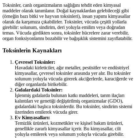
Toksinler, canlı organizmaların sağlığını tehdit eden kimyasal
maddeler olarak tanımlanır. Doğal kaynaklardan gelebileceği gibi
(örneğin bazı bitki ve hayvan toksinleri), insan yapımı kimyasallar
olarak da karşımıza çıkabilirler. Toksinler, vücuda çeşitli yollarla
girebilir: solunum, sindirim, deri yoluyla emilim veya doğrudan
temas. Vücuda girdikten sonra, toksinler hücrelere zarar verebilir,
organ fonksiyonlarını bozabilir ve bağışıklık sistemini zayıflatabilir.
Toksinlerin Kaynakları
Çevresel Toksinler:
Havadaki kirleticiler, ağır metaller, pestisitler ve endüstriyel
kimyasallar, çevresel toksinler arasında yer alır. Bu toksinler
solunum yoluyla vücuda girerek akciğerlerde, karaciğerde ve
diğer organlarda birikebilir.
Gıdalardaki Toksinler:
İşlenmiş gıdalarda bulunan katkı maddeleri, tarım ilaçları
kalıntıları ve genetiği değiştirilmiş organizmalar (GDO),
gıdalardaki başlıca toksinlerdir. Bu toksinler, sindirim sistemi
üzerinden emilerek vücuda girer.
Ev Kimyasalları:
Temizlik ürünleri, kozmetikler ve kişisel bakım ürünleri,
genellikle zararlı kimyasallar içerir. Bu kimyasallar, cilt
yoluyla emilerek veya solunum yoluyla vücuda girebilir.