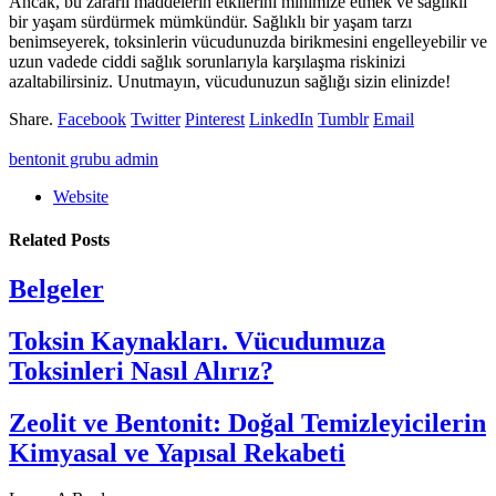
Ancak, bu zararlı maddelerin etkilerini minimize etmek ve sağlıklı
bir yaşam sürdürmek mümkündür. Sağlıklı bir yaşam tarzı
benimseyerek, toksinlerin vücudunuzda birikmesini engelleyebilir ve
uzun vadede ciddi sağlık sorunlarıyla karşılaşma riskinizi
azaltabilirsiniz. Unutmayın, vücudunuzun sağlığı sizin elinizde!
Share.
Facebook
Twitter
Pinterest
LinkedIn
Tumblr
Email
bentonit grubu admin
Website
Related
Posts
Belgeler
Toksin Kaynakları. Vücudumuza
Toksinleri Nasıl Alırız?
Zeolit ve Bentonit: Doğal Temizleyicilerin
Kimyasal ve Yapısal Rekabeti