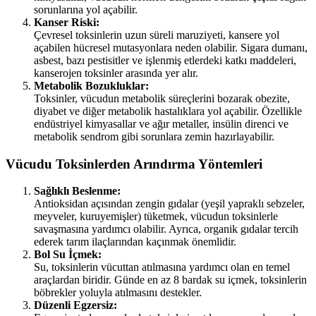
sorunlarına yol açabilir.
Kanser Riski:
Çevresel toksinlerin uzun süreli maruziyeti, kansere yol
açabilen hücresel mutasyonlara neden olabilir. Sigara dumanı,
asbest, bazı pestisitler ve işlenmiş etlerdeki katkı maddeleri,
kanserojen toksinler arasında yer alır.
Metabolik Bozukluklar:
Toksinler, vücudun metabolik süreçlerini bozarak obezite,
diyabet ve diğer metabolik hastalıklara yol açabilir. Özellikle
endüstriyel kimyasallar ve ağır metaller, insülin direnci ve
metabolik sendrom gibi sorunlara zemin hazırlayabilir.
Vücudu Toksinlerden Arındırma Yöntemleri
Sağlıklı Beslenme:
Antioksidan açısından zengin gıdalar (yeşil yapraklı sebzeler,
meyveler, kuruyemişler) tüketmek, vücudun toksinlerle
savaşmasına yardımcı olabilir. Ayrıca, organik gıdalar tercih
ederek tarım ilaçlarından kaçınmak önemlidir.
Bol Su İçmek:
Su, toksinlerin vücuttan atılmasına yardımcı olan en temel
araçlardan biridir. Günde en az 8 bardak su içmek, toksinlerin
böbrekler yoluyla atılmasını destekler.
Düzenli Egzersiz: