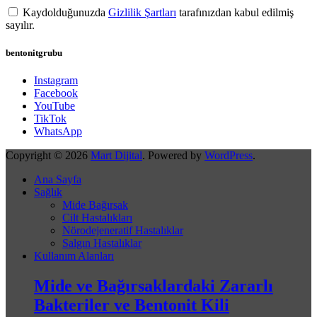
Kaydolduğunuzda
Gizlilik Şartları
tarafınızdan kabul edilmiş
sayılır.
bentonitgrubu
Instagram
Facebook
YouTube
TikTok
WhatsApp
Copyright © 2026
Mart Dijital
. Powered by
WordPress
.
Ana Sayfa
Sağlık
Mide Bağırsak
Cilt Hastalıkları
Nörodejeneratif Hastalıklar
Salgın Hastalıklar
Kullanım Alanları
Mide ve Bağırsaklardaki Zararlı
Bakteriler ve Bentonit Kili