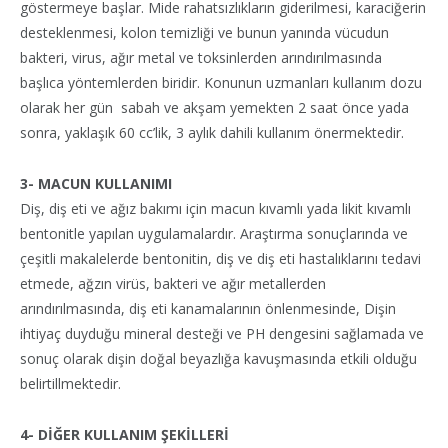
göstermeye başlar. Mide rahatsızlıkların giderilmesi, karaciğerin
desteklenmesi, kolon temizliği ve bunun yanında vücudun
bakteri, virus, ağır metal ve toksinlerden arındırılmasında
başlıca yöntemlerden biridir. Konunun uzmanları kullanım dozu
olarak her gün sabah ve akşam yemekten 2 saat önce yada
sonra, yaklaşık 60 cc’lik, 3 aylık dahili kullanım önermektedir.
3- MACUN KULLANIMI
Diş, diş eti ve ağız bakımı için macun kıvamlı yada likit kıvamlı
bentonitle yapılan uygulamalardır. Araştırma sonuçlarında ve
çeşitli makalelerde bentonitin, diş ve diş eti hastalıklarını tedavi
etmede, ağzın virüs, bakteri ve ağır metallerden
arındırılmasında, diş eti kanamalarının önlenmesinde, Dişin
ihtiyaç duyduğu mineral desteği ve PH dengesini sağlamada ve
sonuç olarak dişin doğal beyazlığa kavuşmasında etkili olduğu
belirtillmektedir.
4- DİĞER KULLANIM ŞEKİLLERİ