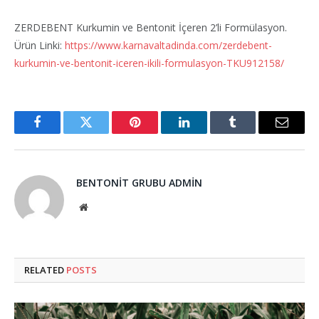
ZERDEBENT Kurkumin ve Bentonit İçeren 2’li Formülasyon.
Ürün Linki:
https://www.karnavaltadinda.com/zerdebent-
kurkumin-ve-bentonit-iceren-ikili-formulasyon-TKU912158/
Facebook
Twitter
Pinterest
LinkedIn
Tumblr
Email
BENTONIT GRUBU ADMIN
Website
RELATED
POSTS