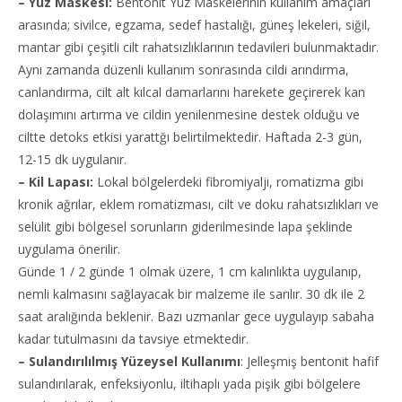
– Yüz Maskesi:
Bentonit Yüz Maskelerinin kullanım amaçları
arasında; sivilce, egzama, sedef hastalığı, güneş lekeleri, siğil,
mantar gibi çeşitli cilt rahatsızlıklarının tedavileri bulunmaktadır.
Aynı zamanda düzenli kullanım sonrasında cildi arındırma,
canlandırma, cilt alt kılcal damarlarını harekete geçirerek kan
dolaşımını artırma ve cildin yenilenmesine destek olduğu ve
ciltte detoks etkisi yarattğı belirtilmektedir. Haftada 2-3 gün,
12-15 dk uygulanır.
– Kil Lapası:
Lokal bölgelerdeki fibromiyalji, romatizma gibi
kronik ağrılar, eklem romatizması, cilt ve doku rahatsızlıkları ve
selülit gibi bölgesel sorunların giderilmesinde lapa şeklinde
uygulama önerilir.
Günde 1 / 2 günde 1 olmak üzere, 1 cm kalınlıkta uygulanıp,
nemli kalmasını sağlayacak bir malzeme ile sarılır. 30 dk ile 2
saat aralığında beklenir. Bazı uzmanlar gece uygulayıp sabaha
kadar tutulmasını da tavsiye etmektedir.
– Sulandırılılmış Yüzeysel Kullanımı
: Jelleşmiş bentonit hafif
sulandırılarak, enfeksiyonlu, iltihaplı yada pişik gibi bölgelere