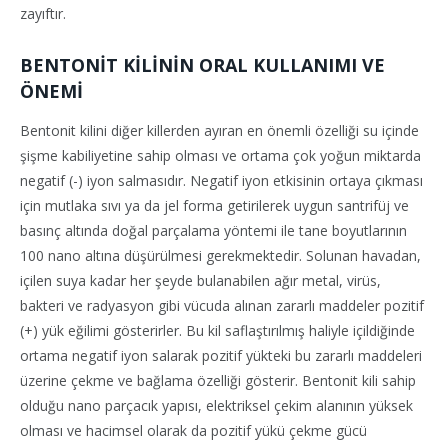
zayıftır.
BENTONİT KİLİNİN ORAL KULLANIMI VE
ÖNEMİ
Bentonit kilini diğer killerden ayıran en önemli özelliği su içinde
şişme kabiliyetine sahip olması ve ortama çok yoğun miktarda
negatif (-) iyon salmasıdır. Negatif iyon etkisinin ortaya çıkması
için mutlaka sıvı ya da jel forma getirilerek uygun santrifüj ve
basınç altında doğal parçalama yöntemi ile tane boyutlarının
100 nano altına düşürülmesi gerekmektedir. Solunan havadan,
içilen suya kadar her şeyde bulanabilen ağır metal, virüs,
bakteri ve radyasyon gibi vücuda alınan zararlı maddeler pozitif
(+) yük eğilimi gösterirler. Bu kil saflaştırılmış haliyle içildiğinde
ortama negatif iyon salarak pozitif yükteki bu zararlı maddeleri
üzerine çekme ve bağlama özelliği gösterir. Bentonit kili sahip
olduğu nano parçacık yapısı, elektriksel çekim alanının yüksek
olması ve hacimsel olarak da pozitif yükü çekme gücü