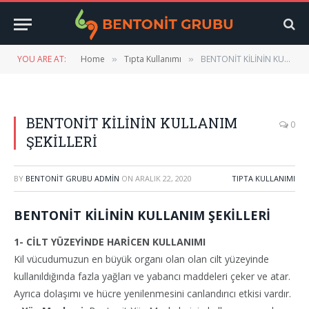
YOU ARE AT:
Home
Tıpta Kullanımı
BENTONİT KİLİNİN KULLANIM ŞEKİLLERİ
»
»
BENTONİT KİLİNİN KULLANIM
0
ŞEKİLLERİ
BY
BENTONIT GRUBU ADMIN
ON
ARALIK 22, 2020
TIPTA KULLANIMI
BENTONİT KİLİNİN KULLANIM ŞEKİLLERİ
1- CİLT YÜZEYİNDE HARİCEN KULLANIMI
Kil vücudumuzun en büyük organı olan olan cilt yüzeyinde
kullanıldığında fazla yağları ve yabancı maddeleri çeker ve atar.
Ayrıca dolaşımı ve hücre yenilenmesini canlandırıcı etkisi vardır.