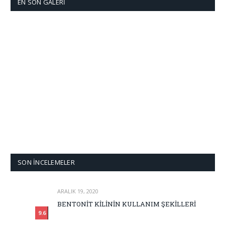
EN SON GALERI
SON İNCELEMELER
ARALIK 19, 2020
BENTONİT KİLİNİN KULLANIM ŞEKİLLERİ
9.6