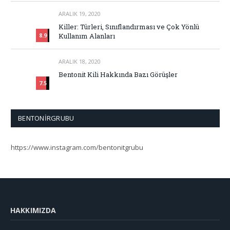
ARALIK 19, 2020
Killer: Türleri, Sınıflandırması ve Çok Yönlü
Kullanım Alanları
8.9
ARALIK 18, 2020
Bentonit Kili Hakkında Bazı Görüşler
7.5
BENTONIRGRUBU
https://www.instagram.com/bentonitgrubu
HAKKIMIZDA