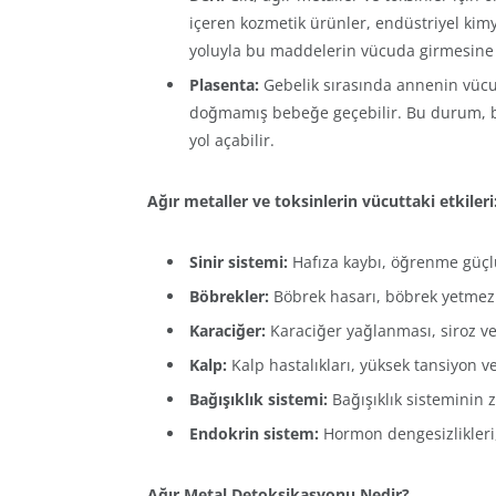
içeren kozmetik ürünler, endüstriyel kimy
yoluyla bu maddelerin vücuda girmesine 
Plasenta:
Gebelik sırasında annenin vücud
doğmamış bebeğe geçebilir. Bu durum, be
yol açabilir.
Ağır metaller ve toksinlerin vücuttaki etkileri
Sinir sistemi:
Hafıza kaybı, öğrenme güçlüğü,
Böbrekler:
Böbrek hasarı, böbrek yetmezli
Karaciğer:
Karaciğer yağlanması, siroz ve 
Kalp:
Kalp hastalıkları, yüksek tansiyon ve
Bağışıklık sistemi:
Bağışıklık sisteminin z
Endokrin sistem:
Hormon dengesizlikleri,
Ağır Metal Detoksikasyonu Nedir?