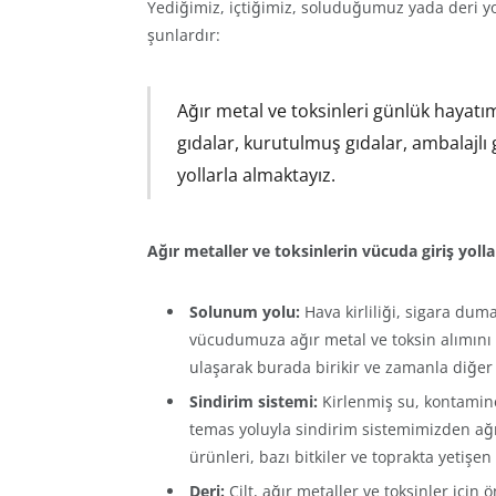
Yediğimiz, içtiğimiz, soluduğumuz yada deri yol
şunlardır:
Ağır metal ve toksinleri günlük hayatı
gıdalar, kurutulmuş gıdalar, ambalajlı 
yollarla almaktayız.
Ağır metaller ve toksinlerin vücuda giriş yollar
Solunum yolu:
Hava kirliliği, sigara dum
vücudumuza ağır metal ve toksin alımını ko
ulaşarak burada birikir ve zamanla diğer 
Sindirim sistemi:
Kirlenmiş su, kontamine
temas yoluyla sindirim sistemimizden ağı
ürünleri, bazı bitkiler ve toprakta yetiş
Deri:
Cilt, ağır metaller ve toksinler için 