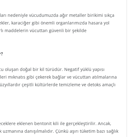
ları nedeniyle vücudumuzda ağır metaller birikimi sıkça
ekler, karaciğer gibi önemli organlarımızda hasara yol
rlı maddelerin vücuttan güvenli bir şekilde
r?
u oluşan doğal bir kil türüdür. Negatif yüklü yapısı
nleri mıknatıs gibi çekerek bağlar ve vücuttan atılmalarına
üzyıllardır çeşitli kültürlerde temizleme ve detoks amaçlı
eklere eklenen bentonit kili ile gerçekleştirilir. Ancak,
k uzmanına danışılmalıdır. Çünkü aşırı tüketim bazı sağlık